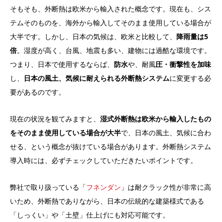
そもそも、外断熱は欧米から輸入された概念です。現在も、シス
テムそのものを、海外から輸入してそのまま使用している場合が
大半です。しかし、日本の気候は、欧米と比較して、
降雨量は5
倍
。湿度が高く、台風、地震も多い、建物には過酷な環境です。
つまり、日本で使用するならば、
防水
や、耐風
圧・衝撃性を加味
し、
日本の風土、気候に耐えられる外断熱システム
に変更する必
要があるのです。
現在の状況を観てみますと、
湿式外断熱は欧米から輸入したもの
を
そのまま使用している場合が大半
で、日本の風土、気候に合わ
せる、という概念が抜けている場合があります。外断熱システム
導入時には、必ずチェックしていただきたいポイントです。
弊社で取り扱っている「
フネンダン
」は耐クラック性が非常に高
いため、外断熱でありながら、日本の伝統的な建築様式である
「しっくい」や「土壁」仕上げにも対応可能です。