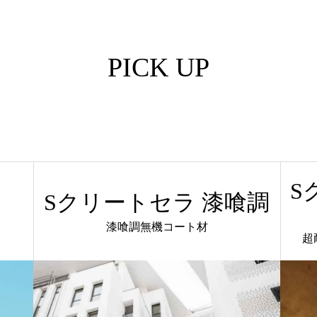
PICK UP
S
Sクリートセラ 漆喰調
漆喰調無機コート材
超