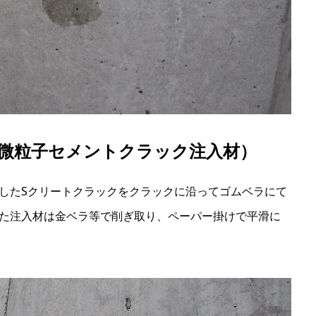
法（微粒子セメントクラック注入材）
したSクリートクラックをクラックに沿ってゴムベラにて
った注入材は金ベラ等で削ぎ取り、ペーパー掛けで平滑に