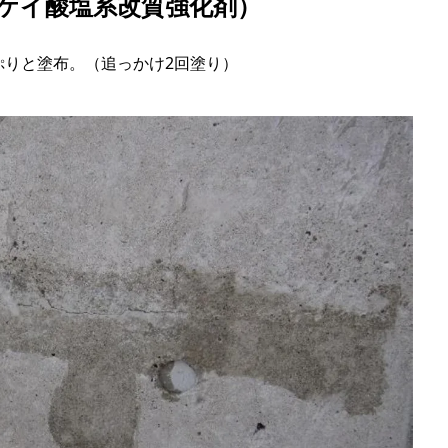
性ケイ酸塩系改質強化剤）
ぷりと塗布。（追っかけ2回塗り）