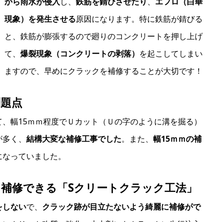
から雨水が侵入
し、
鉄筋を錆びさせたり
、
エフロ（白華
現象）を発生させる
原因になります。特に鉄筋が錆びる
と、鉄筋が膨張するので廻りのコンクリートを押し上げ
て、
爆裂現象（コンクリートの剥落）
を起こしてしまい
ますので、早めにクラックを補修することが大切です！
題点
、幅15ｍｍ程度でＵカット（Ｕの字のように溝を掘る）
が多く、
結構大変な補修工事でした
。また、
幅15ｍｍの補
になっていました。
補修できる「Sクリートクラック工法」
をしない
で、
クラック跡が目立たないよう綺麗に補修がで