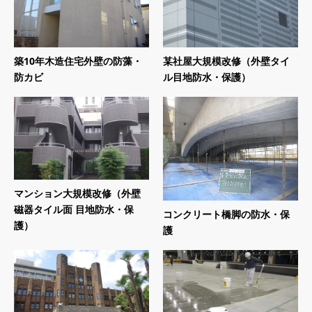
築10年木造住宅外壁の防藻・
某社屋大規模改修（外壁タイ
防カビ
ル目地防水・保護）
マンション大規模改修（外壁
磁器タイル面 目地防水・保
コンクリート橋脚の防水・保
護）
護